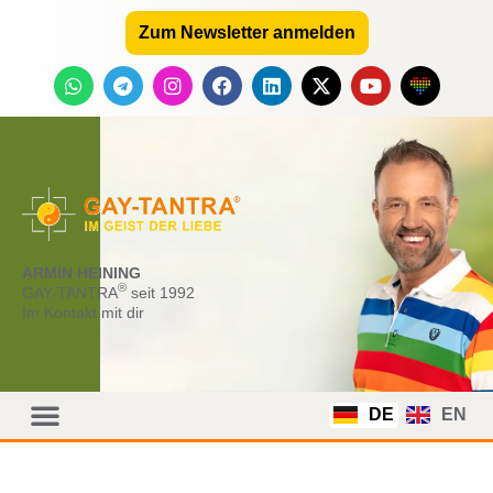
Zum Newsletter anmelden
ARMIN HEINING
®
GAY-TANTRA
seit 1992
Im Kontakt mit dir
DE
EN