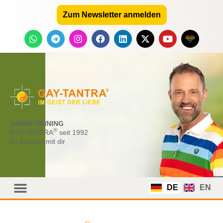
Zum Newsletter anmelden
ARMIN HEINING
®
GAY-TANTRA
seit 1992
Im Kontakt mit dir
DE
EN