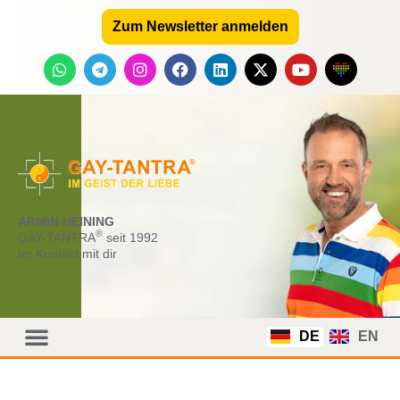
Zum Newsletter anmelden
ARMIN HEINING
®
GAY-TANTRA
seit 1992
Im Kontakt mit dir
DE
EN