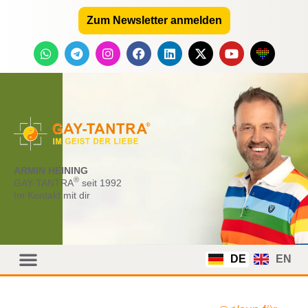
Zum Newsletter anmelden
ARMIN HEINING
®
GAY-TANTRA
seit 1992
Im Kontakt mit dir
DE
EN